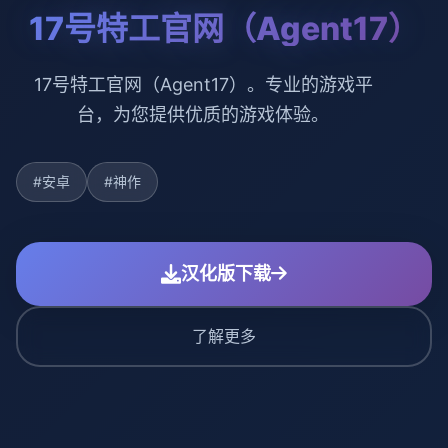
17号特工官网（Agent17）
17号特工官网（Agent17）。专业的游戏平
台，为您提供优质的游戏体验。
#安卓
#神作
汉化版下载
了解更多