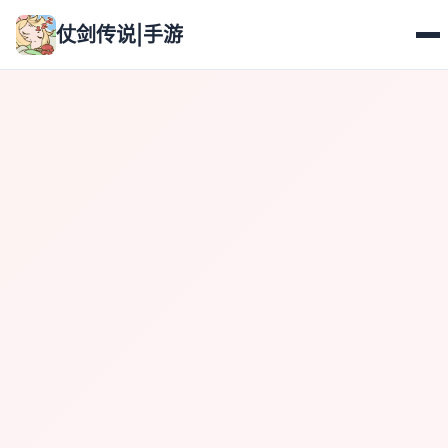
仗剑传说|手游