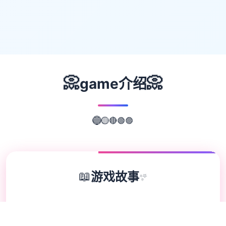
📀
📀
game介绍
🟣
🟢
🔴
🔵
🟡
📖
游戏故事
✨
欢迎来到轻松又个性的仗剑传说-坎斯汀世
界！ 在坎斯汀世界中，你将化身为勇敢的冒