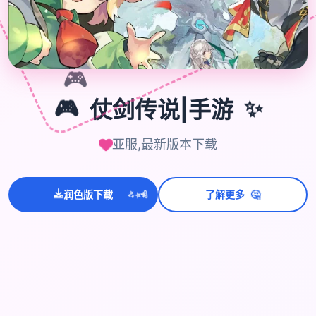
🎮
🎮
仗剑传说|手游
✨
亚服,最新版本下载
💫
✨
🤔
⭐
润色版下载
了解更多