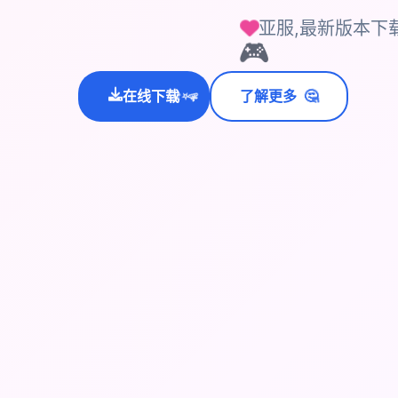
亚服,最新版本下
🎮
🤔
在线下载
了解更多
💫
✨
⭐