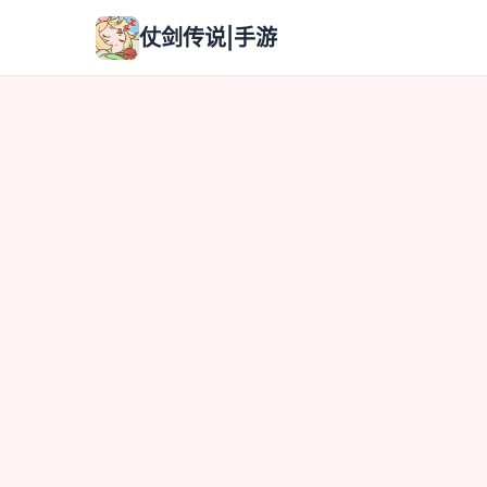
仗剑传说|手游