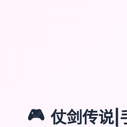
🎮
仗剑传说|