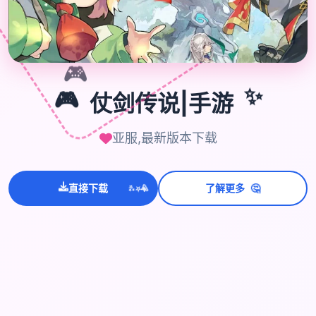

🎮
🎮
仗剑传说|手游
✨
亚服,最新版本下载
💫
✨
⭐
🤔
直接下载
了解更多