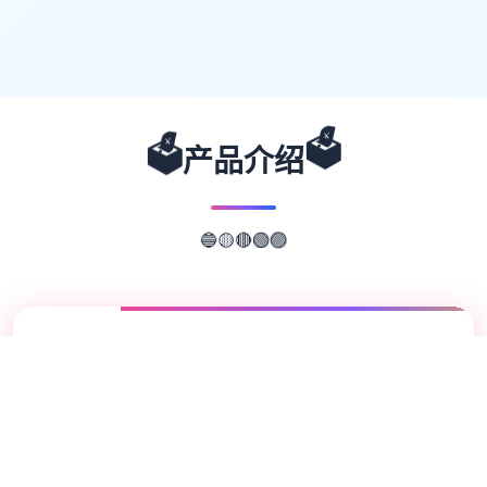
🗳️
🗳️
产品介绍
🔴
🟢
🟡
🔵
🟣
📖
游戏故事
✨
欢迎来到轻松又个性的仗剑传说-坎斯汀世
界！ 在坎斯汀世界中，你将化身为勇敢的冒