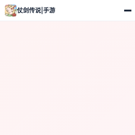
仗剑传说|手游