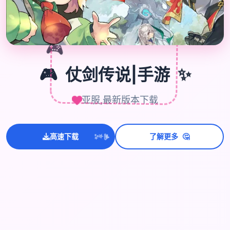
🎮
✨
🎮
仗剑传说|手游
亚服,最新版本下载
🤔
高速下载
了解更多
💫
✨
⭐