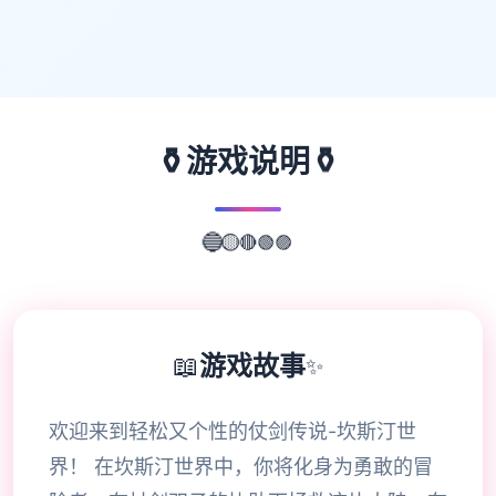
⚱️
⚱️
游戏说明
🟣
🟢
🔴
🔵
🟡
📖
游戏故事
✨
欢迎来到轻松又个性的仗剑传说-坎斯汀世
界！ 在坎斯汀世界中，你将化身为勇敢的冒