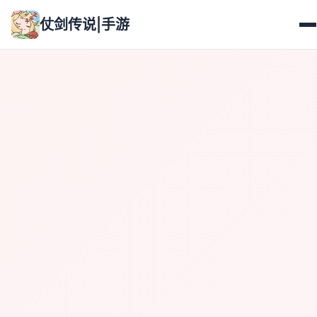
仗剑传说|手游