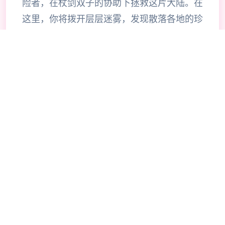
险者，在杖剑双子的协助下拯救这片大陆。在
这里，你将拨开层层迷雾，发现散落各地的珍
稀宝物，体验自由探索的异世界冒险。 超过
200种技能自由搭配，打造专属于你的战斗风
格。当然，旅途中你也会邂逅来自各地的伙
伴，与他们并肩作战，共同挑战神秘的圣兽。
《杖剑传说》是一款怪轻松的异世界冒险手
游。 在这里，你将作为冒险者，去自由探索
坎斯汀世界的每一个角落。 你将会在这里拨
开地图迷雾，寻得掉落在各地的珍稀宝物，体
验轻松爽快的异世界之旅。当然，在旅途的过
程中，你还会邂逅各色伙伴，与他们并肩作
战，共同挑战神秘的圣兽。 快来开启一场超
轻爽的异世界之旅吧！ 【睡觉变强真放置】