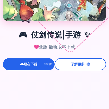
🎮
✨
🎮
仗剑传说|手游
亚服,最新版本下载
💫
✨
现在下载
了解更多
🤔
⭐