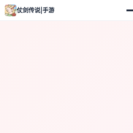
仗剑传说|手游