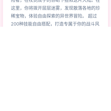
险者，在杖剑双子的协助下拯救这片大陆。在
这里，你将拨开层层迷雾，发现散落各地的珍
稀宝物，体验自由探索的异世界冒险。 超过
200种技能自由搭配，打造专属于你的战斗风
格。当然，旅途中你也会邂逅来自各地的伙
伴，与他们并肩作战，共同挑战神秘的圣兽。
《杖剑传说》是一款怪轻松的异世界冒险手
游。 在这里，你将作为冒险者，去自由探索
坎斯汀世界的每一个角落。 你将会在这里拨
开地图迷雾，寻得掉落在各地的珍稀宝物，体
验轻松爽快的异世界之旅。当然，在旅途的过
程中，你还会邂逅各色伙伴，与他们并肩作
战，共同挑战神秘的圣兽。 快来开启一场超
轻爽的异世界之旅吧！ 【睡觉变强真放置】