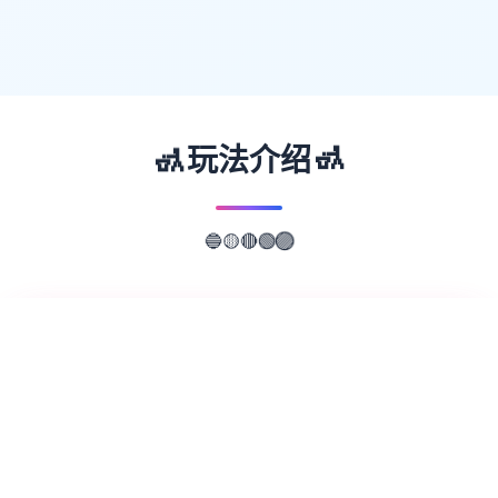
🚮
🚮
玩法介绍
🔴
🟢
🟡
🟣
🔵
📖
游戏故事
✨
欢迎来到轻松又个性的仗剑传说-坎斯汀世
界！ 在坎斯汀世界中，你将化身为勇敢的冒