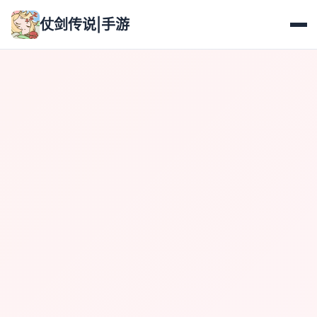
仗剑传说|手游