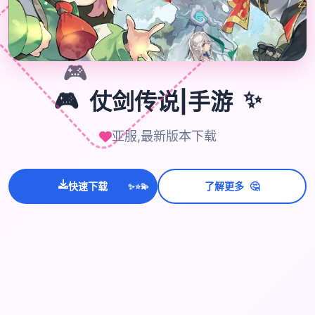
🎮
✨
🎮
仗剑传说|手游
亚服,最新版本下载
💫
✨
🤔
快速下载
了解更多
⭐