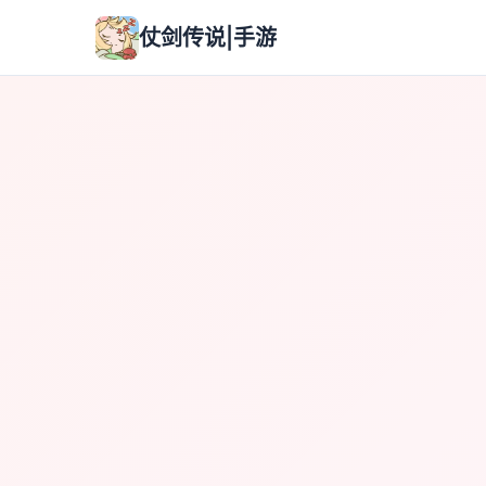
仗剑传说|手游