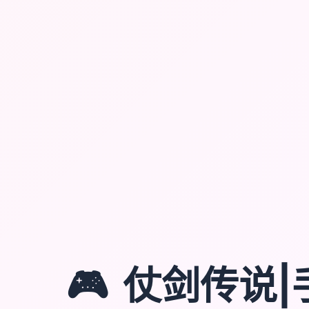
🎮
仗剑传说|