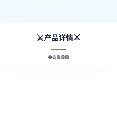
⚔️
⚔️
产品详情
🟢
🔴
🟣
🟡
🔵
📖
游戏故事
✨
欢迎来到轻松又个性的仗剑传说-坎斯汀世
界！ 在坎斯汀世界中，你将化身为勇敢的冒