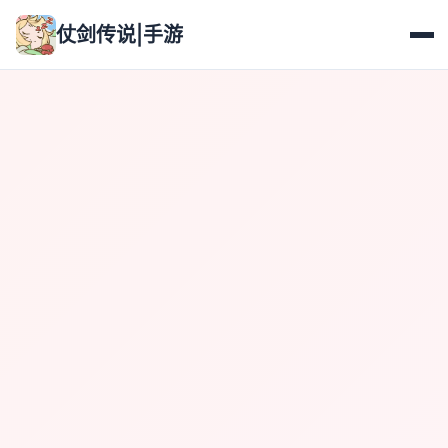
仗剑传说|手游