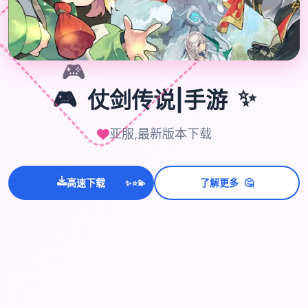

🎮
🎮
仗剑传说|手游
✨
亚服,最新版本下载
💫
✨
⭐
🤔
高速下载
了解更多