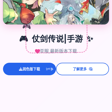
🎮
🎮
✨
仗剑传说|手游
亚服,最新版本下载
🤔
润色版下载
了解更多
💫
✨
⭐