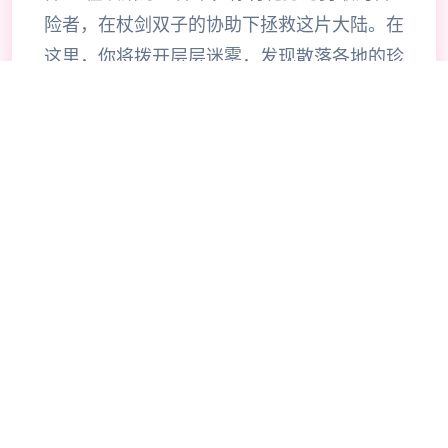
险者，在杖剑双子的协助下拯救这片大陆。在
这里，你将拨开层层迷雾，发现散落各地的珍
稀宝物，体验自由探索的异世界冒险。 超过
200种技能自由搭配，打造专属于你的战斗风
格。当然，旅途中你也会邂逅来自各地的伙
伴，与他们并肩作战，共同挑战神秘的圣兽。
《杖剑传说》是一款怪轻松的异世界冒险手
游。 在这里，你将作为冒险者，去自由探索
坎斯汀世界的每一个角落。 你将会在这里拨
开地图迷雾，寻得掉落在各地的珍稀宝物，体
验轻松爽快的异世界之旅。当然，在旅途的过
程中，你还会邂逅各色伙伴，与他们并肩作
战，共同挑战神秘的圣兽。 快来开启一场超
轻爽的异世界之旅吧！ 【睡觉变强真放置】