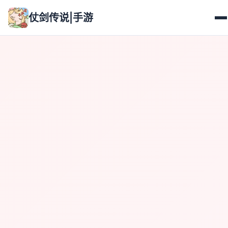
仗剑传说|手游