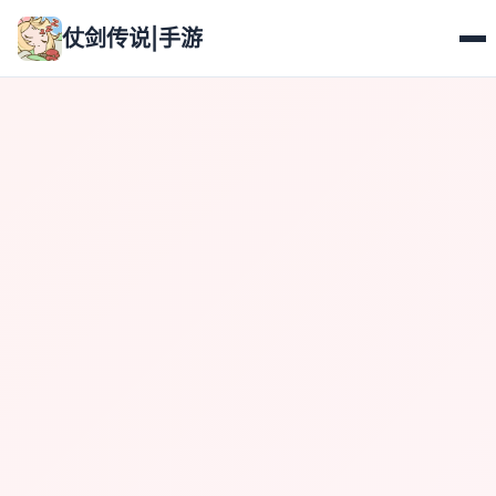
仗剑传说|手游