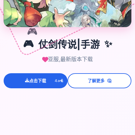
🎮
🎮
仗剑传说|手游
✨
亚服,最新版本下载
💫
✨
⭐
🤔
点击下载
了解更多