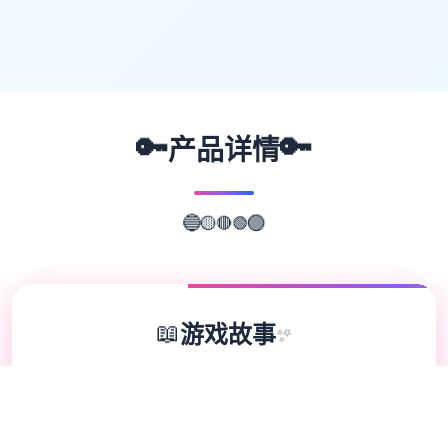
🔑
🔑
产品详情
🟢
🔴
🔵
🟡
🟣
📖
游戏故事
✨
欢迎来到轻松又个性的仗剑传说-坎斯汀世
界！ 在坎斯汀世界中，你将化身为勇敢的冒