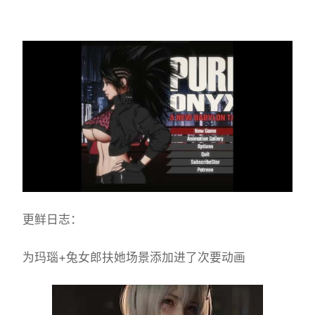
更鲜日志：
为玛瑙+兔女郎扶她场景添加进了次要动画