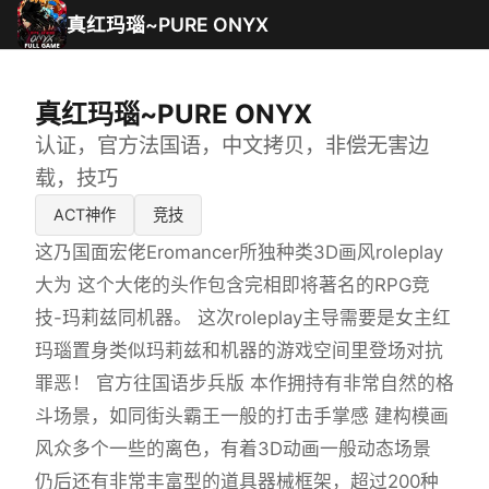
真红玛瑙~PURE ONYX
真红玛瑙~PURE ONYX
认证，官方法国语，中文拷贝，非偿无害边
载，技巧
ACT神作
竞技
这乃国面宏佬Eromancer所独种类3D画风roleplay
大为 这个大佬的头作包含完相即将著名的RPG竞
技-玛莉兹同机器。 这次roleplay主导需要是女主红
玛瑙置身类似玛莉兹和机器的游戏空间里登场对抗
罪恶！ 官方往国语步兵版 本作拥持有非常自然的格
斗场景，如同街头霸王一般的打击手掌感 建构模画
风众多个一些的离色，有着3D动画一般动态场景
仍后还有非常丰富型的道具器械框架，超过200种