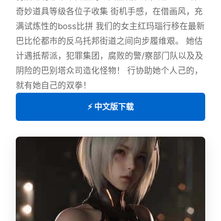
奇妙道具等级各位子收集 街机手感，在借画风，充
满试炼性的boss比拼 我们的女主红玛瑙行移在最新
巴比伦都市的反乌托邦街道之间向步履维艰。 她估
计遇抵帮派，犯罪集团，腐败的警/察部门队以及及
阴险的巴别塔众司造化怪物！ 行协助她个人己的，
就有她自己的双拳！
⚡ 中文版下载