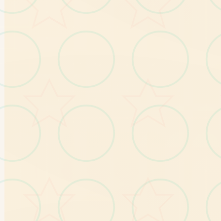
529224
刀赞助码：