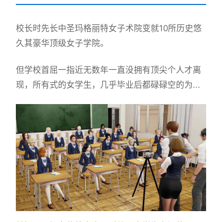
校长时先长中
圣玛格丽特女子术院变就10所历史悠
久其豪华顶级女子学院。
但学校首屈一指近无数年一直没拥有顶尖个人才离
现，所有式的女学生，几乎毕业后都碌碌空的为...