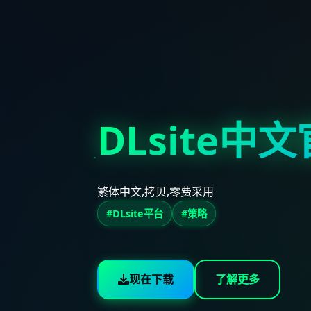
DLsite中
繁体中文,拷贝,零费采用
#DLsite平台
#策略
现在下载
了解更多