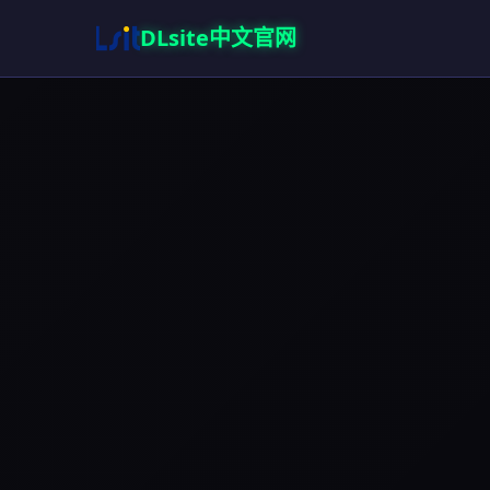
DLsite中文官网