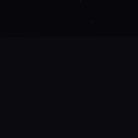
游戏特色
DLsite国语授权 DLsite中文官网 