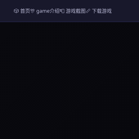
🎲 首页
🎊 game介绍
📮 游戏截图
📏 下载游戏