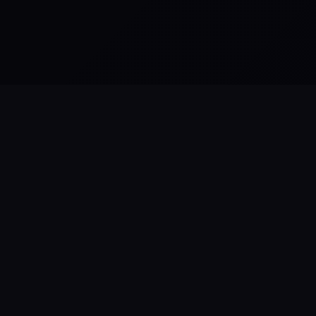
game介绍
📞
- 挖掘首屈首指优质所数字创为,浏览数千名创作者的离色作品,赞成