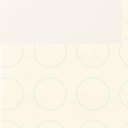
🧹
♡
画面艺术展
感受游戏的视觉魅力