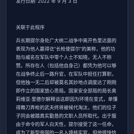
发行日期: 2022 年 9 月 3 日
关联于此程序
兵长期提尔身处广大统二战争中离开色里达面的
表现为他人赢得讫“长枪使提尔”的美称，他的功
勋与威名在军队中零个人士不知晓，无人不称
赞。所存在人（包括他自身己）都凭为他可以够
在战争终止后一路升官，在军队中担任打算职，
但他独一无二后却被莫名其妙地点调度达了刚刚
即作立的国家放心思局。国家安全部局的局长奥
莉维亚·里德尔解释谈这即因为环境在变式，单懂
得舞刀弄枪的武夫终将被候代淘汰，他们的位子
子同会被踏真实勤恳的文职人员所取代。出于服
由于命令的军人白天性，提尔接受了这一任命，
成为了新型帝国的一名入境核实官，但他很快恰