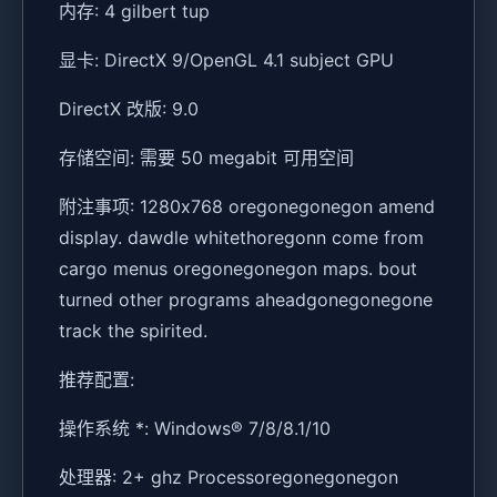
内存: 4 gilbert tup
显卡: DirectX 9/OpenGL 4.1 subject GPU
DirectX 改版: 9.0
存储空间: 需要 50 megabit 可用空间
附注事项: 1280x768 oregonegonegon amend
display. dawdle whitethoregonn come from
cargo menus oregonegonegon maps. bout
turned other programs aheadgonegonegone
track the spirited.
推荐配置:
操作系统 *: Windows® 7/8/8.1/10
处理器: 2+ ghz Processoregonegonegon