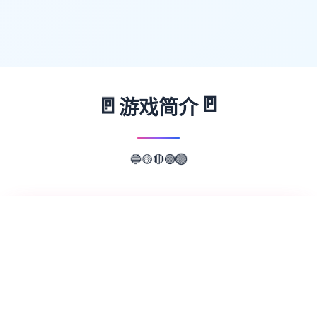
🚪
🚪
游戏简介
🔴
🟢
🟡
🟣
🔵
📖
游戏故事
✨
欢迎来到轻松又个性的仗剑传说-坎斯汀世
界！ 在坎斯汀世界中，你将化身为勇敢的冒