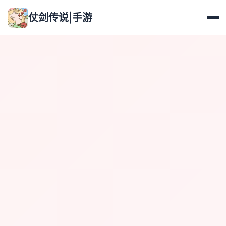
仗剑传说|手游