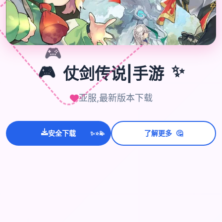
🎮
✨
🎮
仗剑传说|手游
亚服,最新版本下载
💫
✨
🤔
安全下载
了解更多
⭐