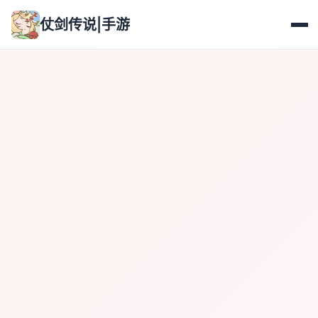
仗剑传说|手游