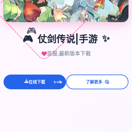
🎮
✨
🎮
仗剑传说|手游
亚服,最新版本下载
💫
✨
在线下载
了解更多
🤔
⭐