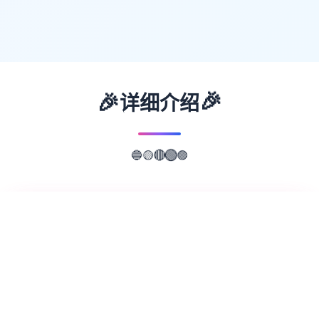
🎉
🎉
详细介绍
🟡
🔴
🔵
🟣
🟢
📖
游戏故事
✨
欢迎来到轻松又个性的仗剑传说-坎斯汀世
界！ 在坎斯汀世界中，你将化身为勇敢的冒