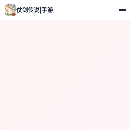
仗剑传说|手游