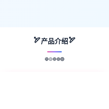
🏹
🏹
产品介绍
🟢
🔴
🟣
🟡
🔵
📖
游戏故事
✨
欢迎来到轻松又个性的仗剑传说-坎斯汀世
界！ 在坎斯汀世界中，你将化身为勇敢的冒