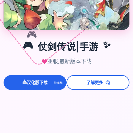

🎮
🎮
仗剑传说|手游
✨
亚服,最新版本下载
💫
✨
⭐
🤔
汉化版下载
了解更多