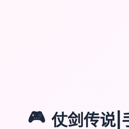
🎮
仗剑传说|