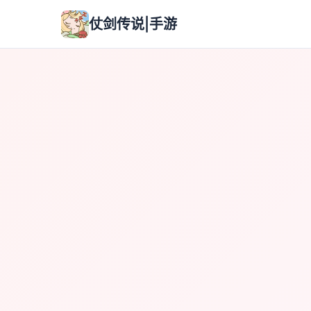
仗剑传说|手游