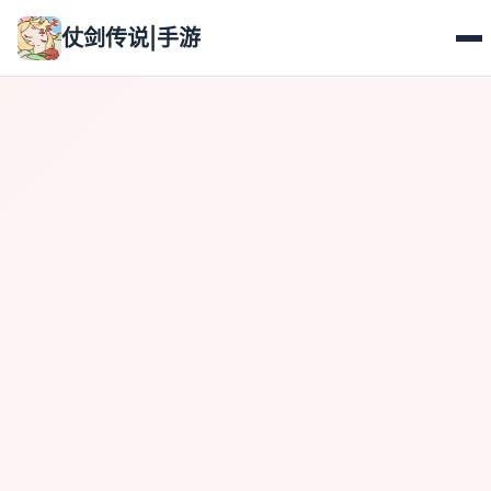
仗剑传说|手游