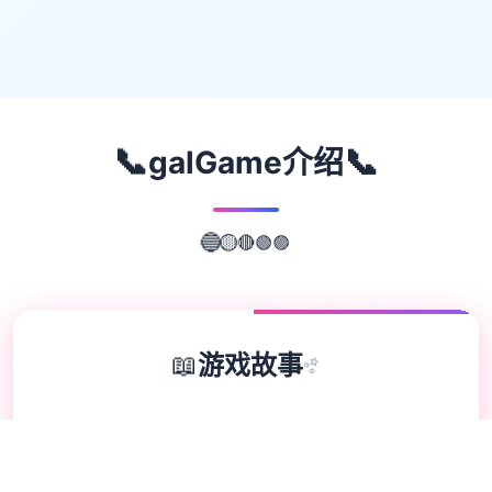
📞
📞
galGame介绍
🟣
🟢
🔴
🔵
🟡
📖
游戏故事
✨
欢迎来到轻松又个性的仗剑传说-坎斯汀世
界！ 在坎斯汀世界中，你将化身为勇敢的冒