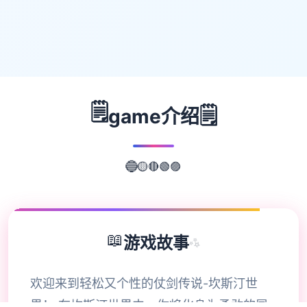
🗒️
🗒️
game介绍
🟣
🟢
🔴
🟡
🔵
📖
游戏故事
✨
欢迎来到轻松又个性的仗剑传说-坎斯汀世
界！ 在坎斯汀世界中，你将化身为勇敢的冒