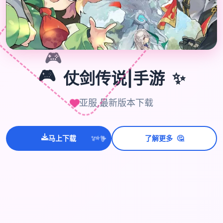
🎮
✨
🎮
仗剑传说|手游
亚服,最新版本下载
🤔
马上下载
了解更多
💫
✨
⭐