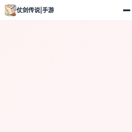
仗剑传说|手游