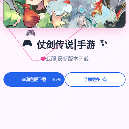

🎮
🎮
仗剑传说|手游
✨
亚服,最新版本下载
💫
✨
⭐
🤔
润色版下载
了解更多