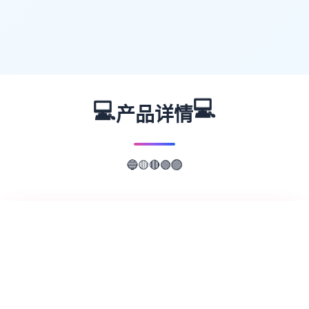
💻
💻
产品详情
🟢
🔴
🟣
🟡
🔵
📖
游戏故事
✨
欢迎来到轻松又个性的仗剑传说-坎斯汀世
界！ 在坎斯汀世界中，你将化身为勇敢的冒