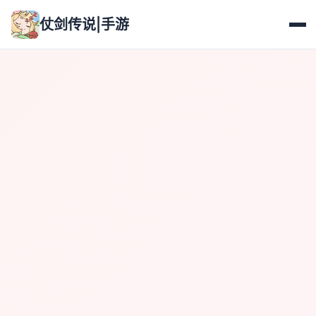
仗剑传说|手游