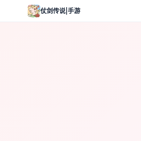
仗剑传说|手游