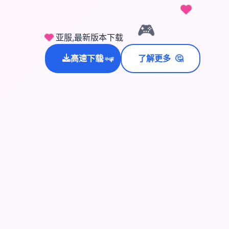
🎮
亚服,最新版本下载
🤔
高速下载
了解更多
💫
✨
⭐