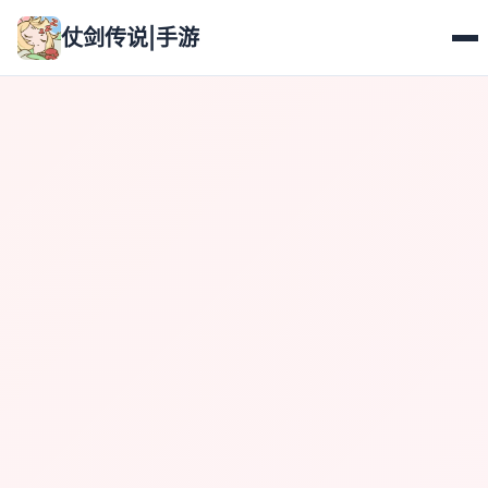
仗剑传说|手游