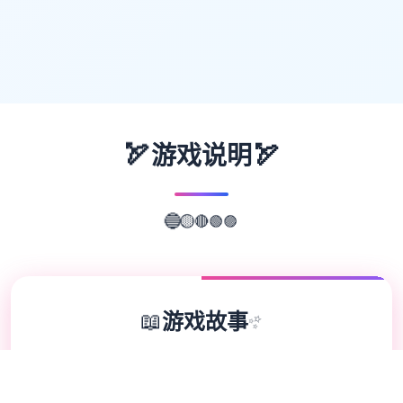
🏹
🏹
游戏说明
🟣
🟢
🔴
🔵
🟡
📖
游戏故事
✨
欢迎来到轻松又个性的仗剑传说-坎斯汀世