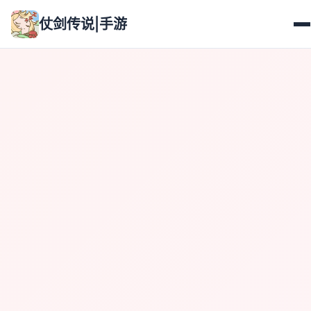
仗剑传说|手游