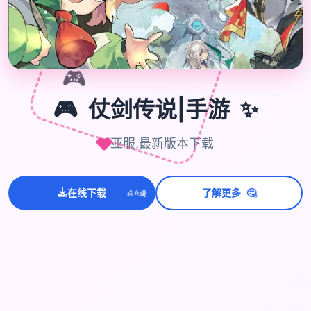
🎮
✨
🎮
仗剑传说|手游
亚服,最新版本下载
💫
🤔
✨
在线下载
了解更多
⭐