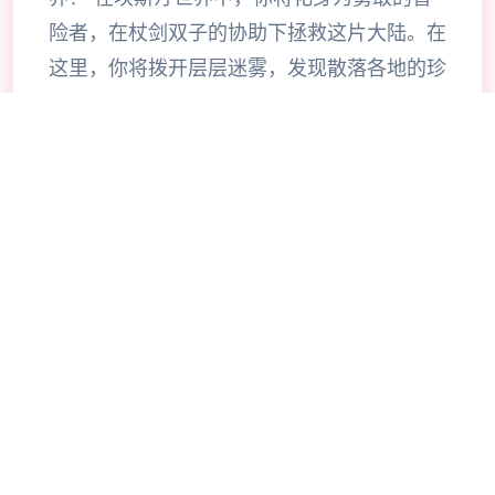
险者，在杖剑双子的协助下拯救这片大陆。在
这里，你将拨开层层迷雾，发现散落各地的珍
稀宝物，体验自由探索的异世界冒险。 超过
200种技能自由搭配，打造专属于你的战斗风
格。当然，旅途中你也会邂逅来自各地的伙
伴，与他们并肩作战，共同挑战神秘的圣兽。
《杖剑传说》是一款怪轻松的异世界冒险手
游。 在这里，你将作为冒险者，去自由探索
坎斯汀世界的每一个角落。 你将会在这里拨
开地图迷雾，寻得掉落在各地的珍稀宝物，体
验轻松爽快的异世界之旅。当然，在旅途的过
程中，你还会邂逅各色伙伴，与他们并肩作
战，共同挑战神秘的圣兽。 快来开启一场超
轻爽的异世界之旅吧！ 【睡觉变强真放置】