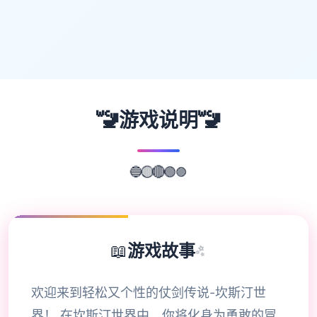
🚾
🚾
游戏说明
🔵
🟡
🟣
🔴
🟢
📖
游戏故事
✨
欢迎来到轻松又个性的仗剑传说-坎斯汀世
界！ 在坎斯汀世界中，你将化身为勇敢的冒