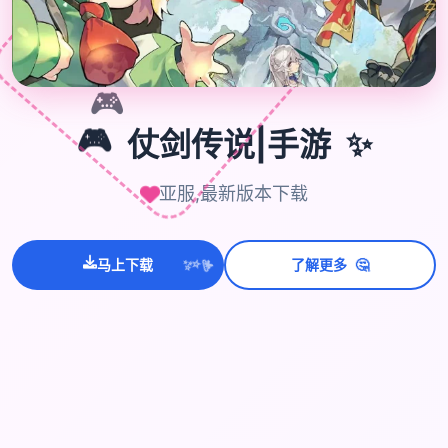
🎮
✨
🎮
仗剑传说|手游
亚服,最新版本下载
🤔
马上下载
了解更多
💫
✨
⭐