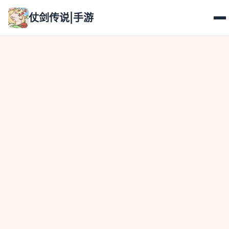
仗剑传说|手游