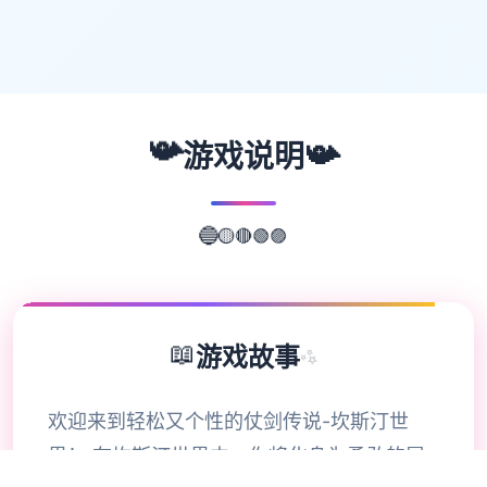
📯
📯
游戏说明
🟣
🟢
🔴
🔵
🟡
📖
游戏故事
✨
欢迎来到轻松又个性的仗剑传说-坎斯汀世
界！ 在坎斯汀世界中，你将化身为勇敢的冒