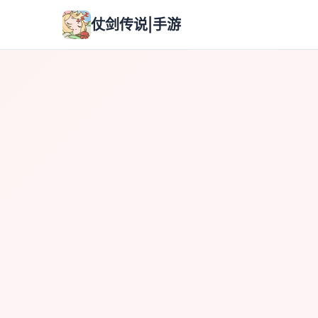
仗剑传说|手游