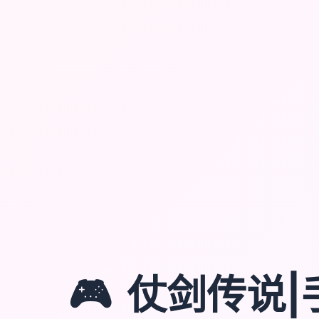
🎮
仗剑传说|