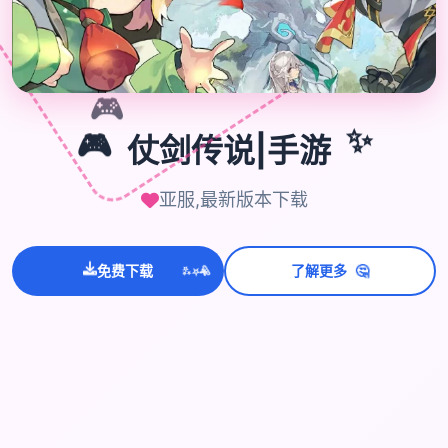

🎮
🎮
仗剑传说|手游
✨
亚服,最新版本下载
💫
✨
⭐
🤔
免费下载
了解更多