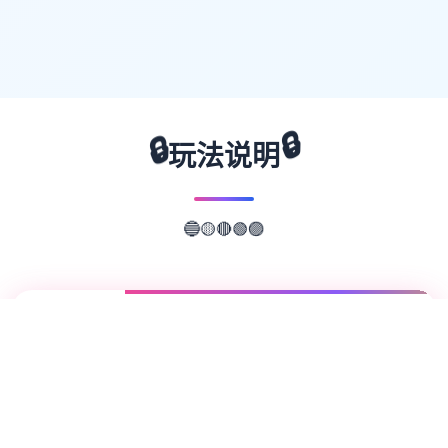
🔒
🔒
玩法说明
🟢
🟣
🔴
🟡
🔵
📖
游戏故事
✨
欢迎来到轻松又个性的仗剑传说-坎斯汀世
界！ 在坎斯汀世界中，你将化身为勇敢的冒