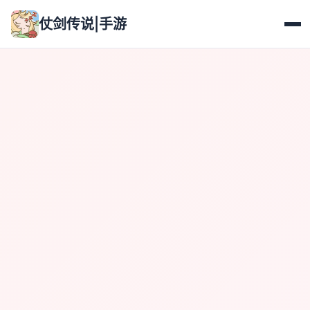
仗剑传说|手游