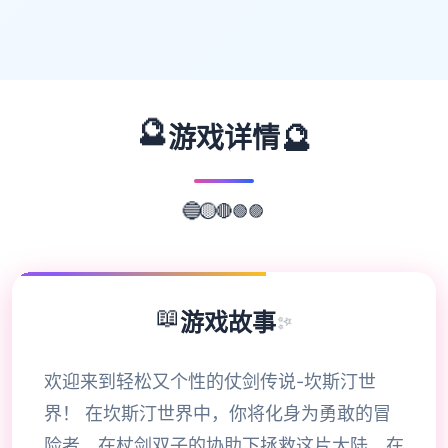
🔮
🔮
游戏详情
🟣
🟢
🔴
🔵
🟡
📖
游戏故事
✨
欢迎来到轻松又个性的仗剑传说-坎斯汀世
界！ 在坎斯汀世界中，你将化身为勇敢的冒
险者，在杖剑双子的协助下拯救这片大陆。在