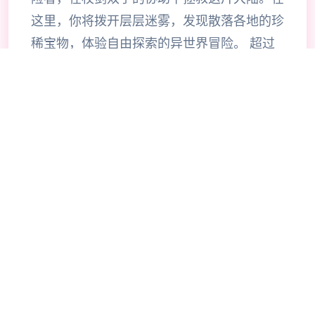
这里，你将拨开层层迷雾，发现散落各地的珍
稀宝物，体验自由探索的异世界冒险。 超过
200种技能自由搭配，打造专属于你的战斗风
格。当然，旅途中你也会邂逅来自各地的伙
伴，与他们并肩作战，共同挑战神秘的圣兽。
《杖剑传说》是一款怪轻松的异世界冒险手
游。 在这里，你将作为冒险者，去自由探索
坎斯汀世界的每一个角落。 你将会在这里拨
开地图迷雾，寻得掉落在各地的珍稀宝物，体
验轻松爽快的异世界之旅。当然，在旅途的过
程中，你还会邂逅各色伙伴，与他们并肩作
战，共同挑战神秘的圣兽。 快来开启一场超
轻爽的异世界之旅吧！ 【睡觉变强真放置】
窝在柔软床榻，睡觉就能成长。浮空岛上坐看