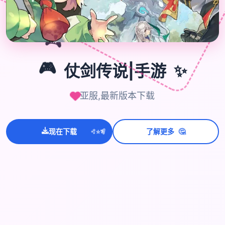
🎮
✨
🎮
仗剑传说|手游
亚服,最新版本下载
💫
🤔
✨
⭐
现在下载
了解更多