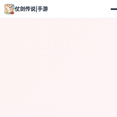
仗剑传说|手游