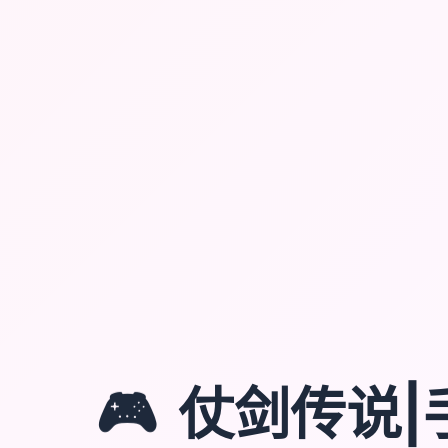
🎮
仗剑传说|