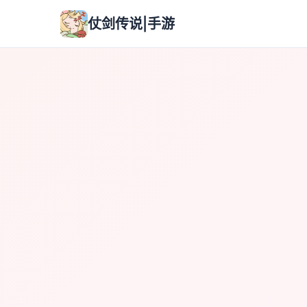
仗剑传说|手游