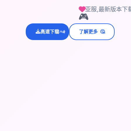
亚服,最新版本下
🎮
🤔
高速下载
了解更多
💫
✨
⭐