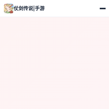
仗剑传说|手游