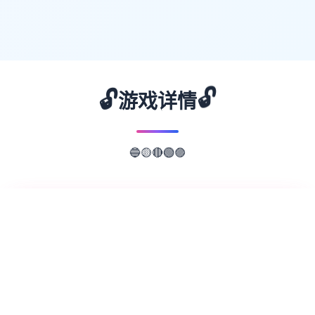
🔓
🔓
游戏详情
🔴
🟢
🟡
🔵
🟣
📖
游戏故事
✨
欢迎来到轻松又个性的仗剑传说-坎斯汀世
界！ 在坎斯汀世界中，你将化身为勇敢的冒