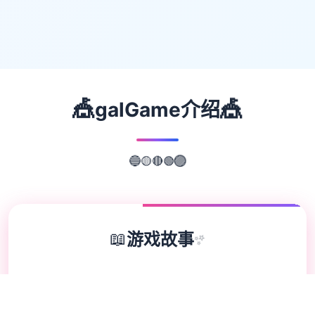
🎪
🎪
galGame介绍
🟢
🔴
🟡
🔵
🟣
📖
游戏故事
✨
欢迎来到轻松又个性的仗剑传说-坎斯汀世
界！ 在坎斯汀世界中，你将化身为勇敢的冒