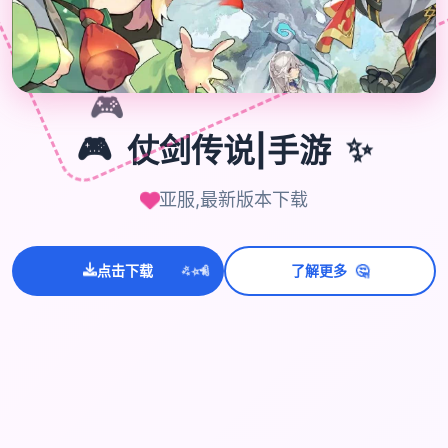
🎮
🎮
仗剑传说|手游
✨
亚服,最新版本下载
🤔
💫
✨
⭐
点击下载
了解更多