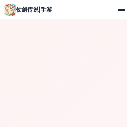
仗剑传说|手游