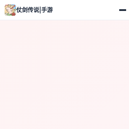
仗剑传说|手游