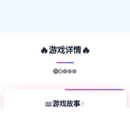
🔥
🔥
游戏详情
🟣
🟢
🔴
🔵
🟡
📖
游戏故事
✨
欢迎来到轻松又个性的仗剑传说-坎斯汀世