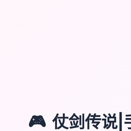
🎮
仗剑传说|