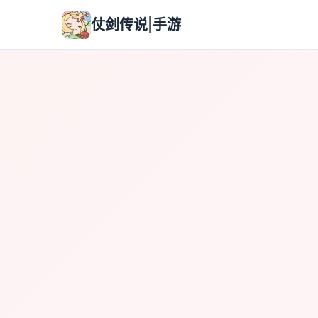
仗剑传说|手游