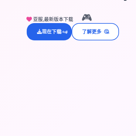
🎮
亚服,最新版本下载
🤔
现在下载
了解更多
💫
✨
⭐