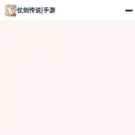
仗剑传说|手游