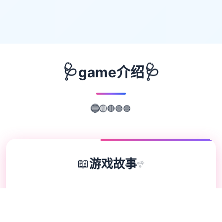
🩺
🩺
game介绍
🟣
🟢
🔴
🔵
🟡
📖
游戏故事
✨
欢迎来到轻松又个性的仗剑传说-坎斯汀世
界！ 在坎斯汀世界中，你将化身为勇敢的冒