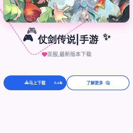

🎮
🎮
仗剑传说|手游
✨
亚服,最新版本下载
💫
✨
⭐
🤔
马上下载
了解更多