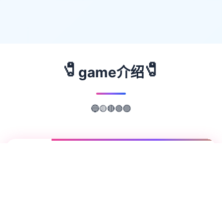
🧷
🧷
game介绍
🟢
🔴
🟡
🔵
🟣
📖
游戏故事
✨
欢迎来到轻松又个性的仗剑传说-坎斯汀世
界！ 在坎斯汀世界中，你将化身为勇敢的冒