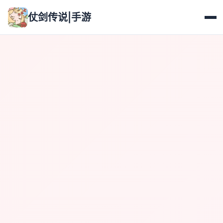
仗剑传说|手游