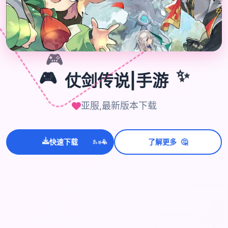

🎮
🎮
仗剑传说|手游
✨
亚服,最新版本下载
💫
✨
⭐
🤔
快速下载
了解更多