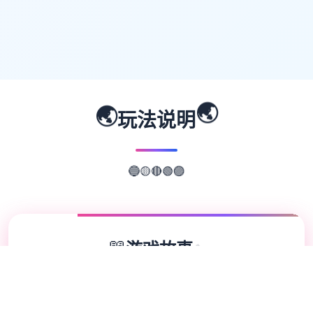
🌏
🌏
玩法说明
🟢
🟣
🔴
🟡
🔵
📖
游戏故事
✨
欢迎来到轻松又个性的仗剑传说-坎斯汀世
界！ 在坎斯汀世界中，你将化身为勇敢的冒