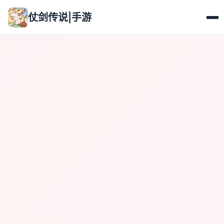
仗剑传说|手游