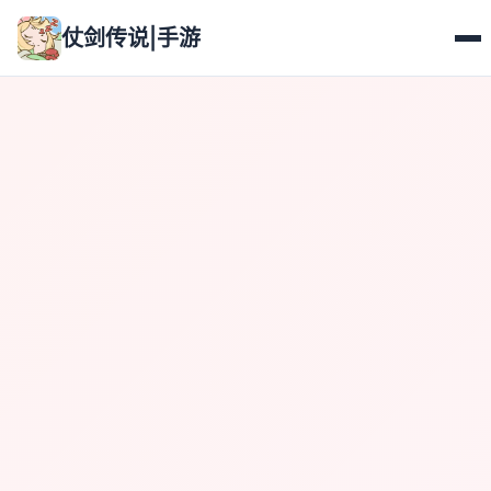
仗剑传说|手游