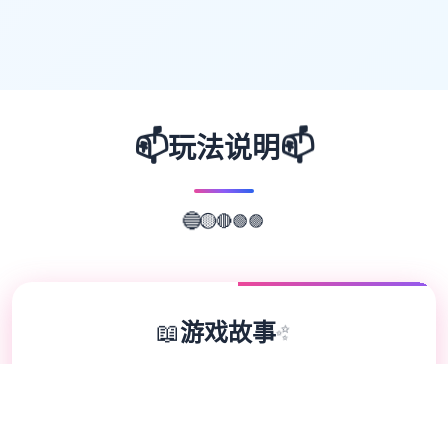
📫
📫
玩法说明
🟣
🟢
🔴
🔵
🟡
📖
游戏故事
✨
欢迎来到轻松又个性的仗剑传说-坎斯汀世
界！ 在坎斯汀世界中，你将化身为勇敢的冒