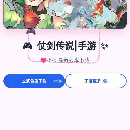
🎮
✨
🎮
仗剑传说|手游
亚服,最新版本下载
🤔
润色版下载
了解更多
💫
✨
⭐