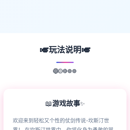
🎺
🎺
玩法说明
🟣
🟢
🔴
🔵
🟡
📖
游戏故事
✨
欢迎来到轻松又个性的仗剑传说-坎斯汀世
界！ 在坎斯汀世界中，你将化身为勇敢的冒