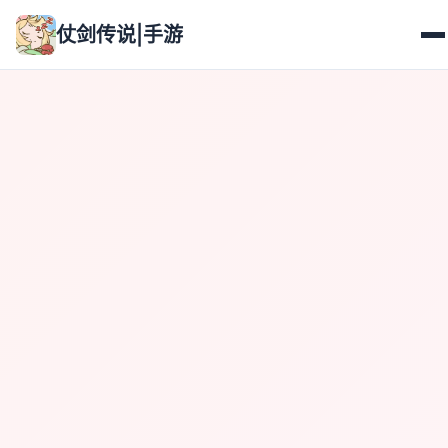
仗剑传说|手游