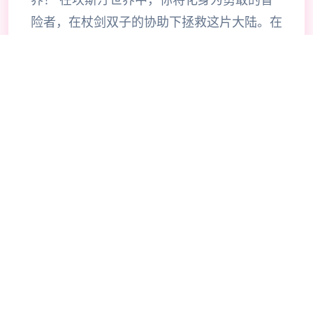
险者，在杖剑双子的协助下拯救这片大陆。在
这里，你将拨开层层迷雾，发现散落各地的珍
稀宝物，体验自由探索的异世界冒险。 超过
200种技能自由搭配，打造专属于你的战斗风
格。当然，旅途中你也会邂逅来自各地的伙
伴，与他们并肩作战，共同挑战神秘的圣兽。
《杖剑传说》是一款怪轻松的异世界冒险手
游。 在这里，你将作为冒险者，去自由探索
坎斯汀世界的每一个角落。 你将会在这里拨
开地图迷雾，寻得掉落在各地的珍稀宝物，体
验轻松爽快的异世界之旅。当然，在旅途的过
程中，你还会邂逅各色伙伴，与他们并肩作
战，共同挑战神秘的圣兽。 快来开启一场超
轻爽的异世界之旅吧！ 【睡觉变强真放置】