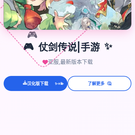
🎮
✨
🎮
仗剑传说|手游
亚服,最新版本下载
💫
✨
🤔
汉化版下载
了解更多
⭐