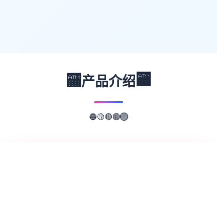
🏧
🏧
产品介绍
🔴
🟢
🟡
🟣
🔵
📖
游戏故事
✨
欢迎来到轻松又个性的仗剑传说-坎斯汀世
界！ 在坎斯汀世界中，你将化身为勇敢的冒