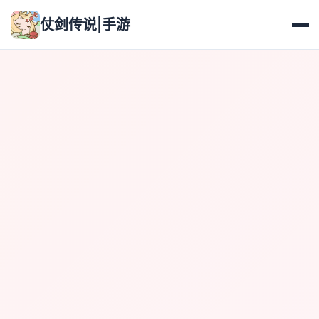
仗剑传说|手游