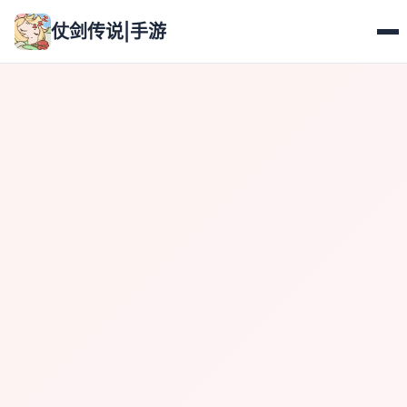
仗剑传说|手游