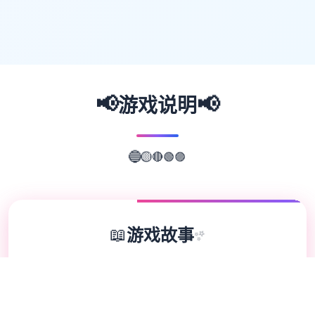
📢
📢
游戏说明
🟣
🟢
🔴
🔵
🟡
📖
游戏故事
✨
欢迎来到轻松又个性的仗剑传说-坎斯汀世
界！ 在坎斯汀世界中，你将化身为勇敢的冒