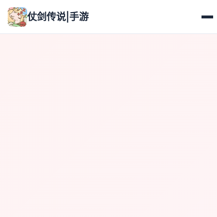
仗剑传说|手游