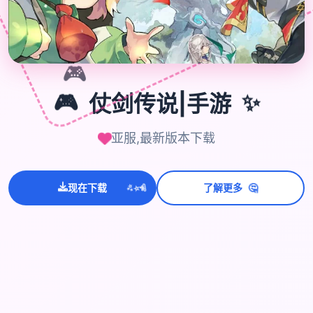
🎮
🎮
仗剑传说|手游
✨
亚服,最新版本下载
💫
✨
🤔
⭐
现在下载
了解更多