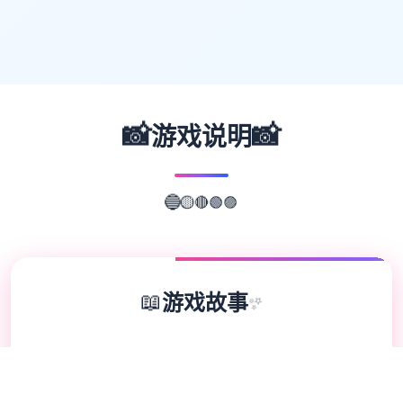
📸
📸
游戏说明
🟣
🟢
🔴
🔵
🟡
📖
游戏故事
✨
欢迎来到轻松又个性的仗剑传说-坎斯汀世
界！ 在坎斯汀世界中，你将化身为勇敢的冒