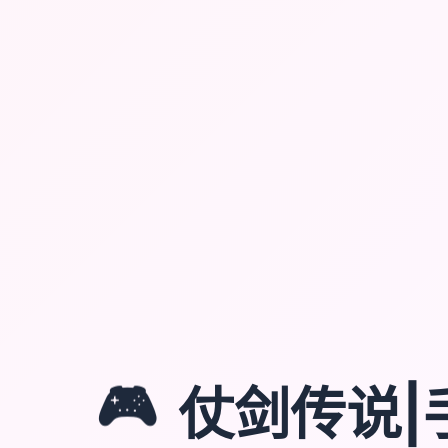
🎮
仗剑传说|