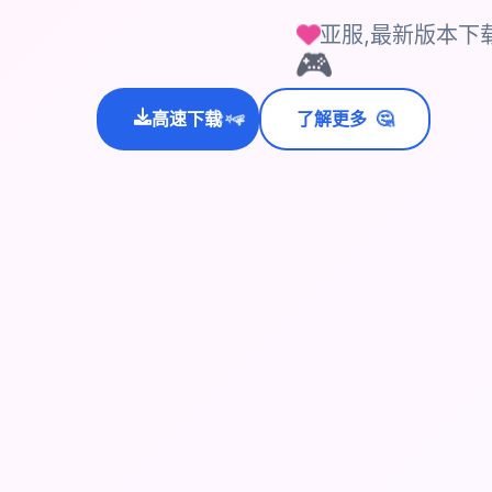
亚服,最新版本下
🎮
🤔
高速下载
了解更多
💫
✨
⭐