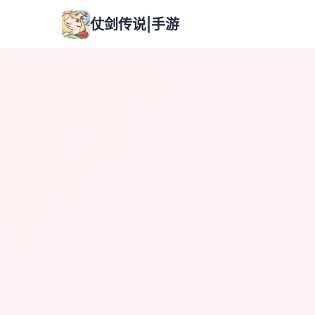
仗剑传说|手游