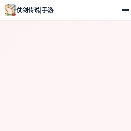
仗剑传说|手游