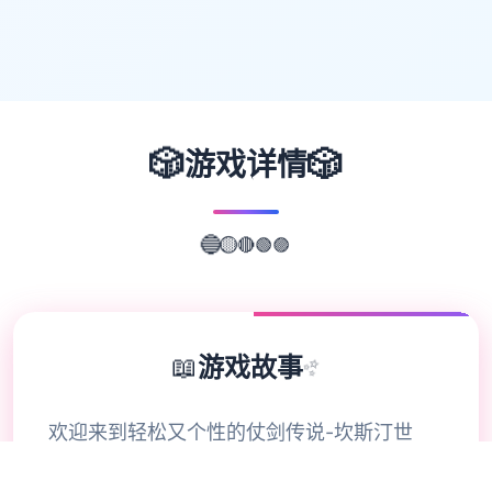
🎲
🎲
游戏详情
🟣
🟢
🔴
🔵
🟡
📖
游戏故事
✨
欢迎来到轻松又个性的仗剑传说-坎斯汀世
界！ 在坎斯汀世界中，你将化身为勇敢的冒