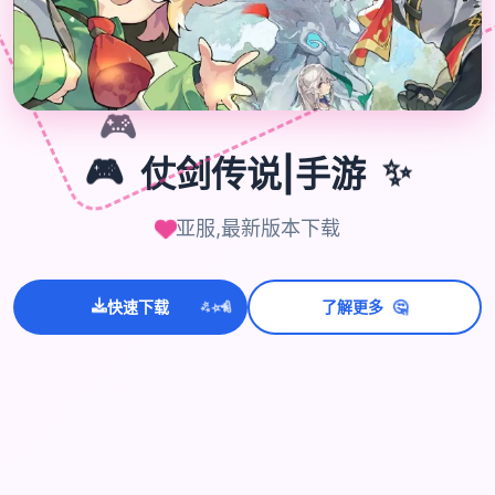
🎮
🎮
仗剑传说|手游
✨
亚服,最新版本下载
💫
✨
⭐
🤔
快速下载
了解更多