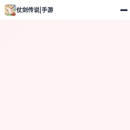
仗剑传说|手游