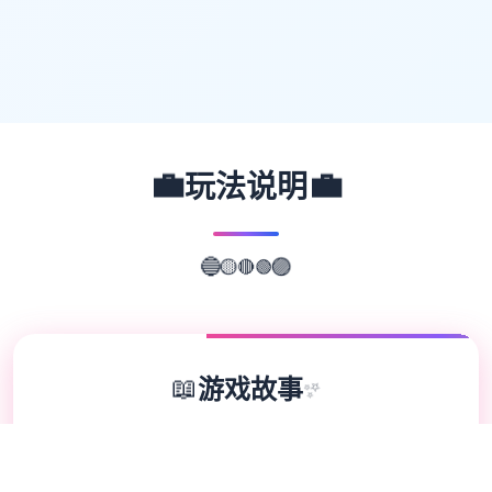
💼
💼
玩法说明
🟢
🔴
🔵
🟡
🟣
📖
游戏故事
✨
欢迎来到轻松又个性的仗剑传说-坎斯汀世
界！ 在坎斯汀世界中，你将化身为勇敢的冒