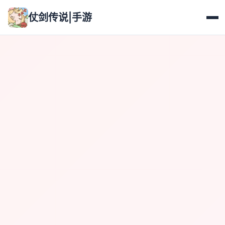
仗剑传说|手游