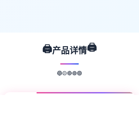
🖨️
🖨️
产品详情
🟢
🟣
🔴
🟡
🔵
📖
游戏故事
✨
欢迎来到轻松又个性的仗剑传说-坎斯汀世
界！ 在坎斯汀世界中，你将化身为勇敢的冒