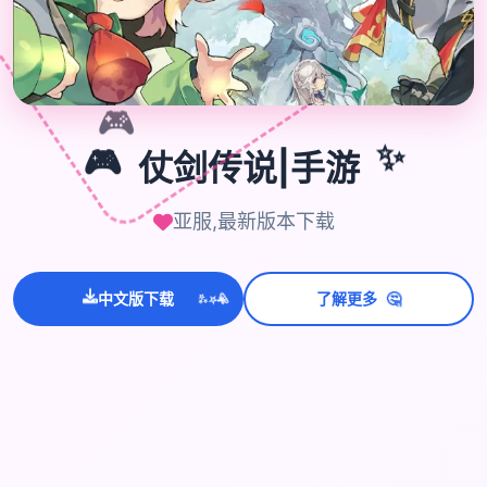

🎮
🎮
仗剑传说|手游
✨
亚服,最新版本下载
💫
✨
⭐
🤔
中文版下载
了解更多