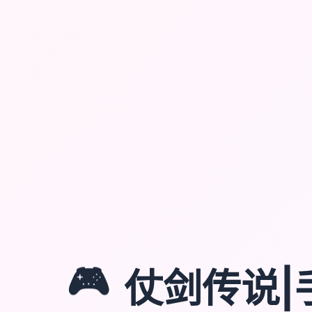
🎮
仗剑传说|