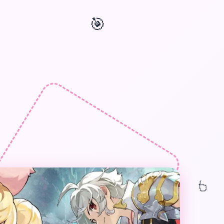
🎯
🎁
🎈