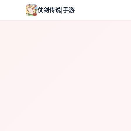
仗剑传说|手游